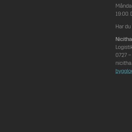
Måndag
19:00. 
Har du 
Nicith
Logist
0727 –
nicith
bygglog