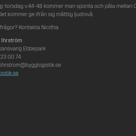
-torsdag v.44-48 kommer man sponta och påla mellan 0
Det kommer ge ifrån sig måttlig ljudnivå.
frågor? Kontakta Nicitha.
a Ihrström
ikansvarig Ebbepark
 23 00 74
a.ihrstrom@bygglogistik.se
istik.se