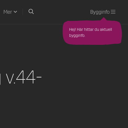
Sök
Bygginfo
Mer
Hej! Här hittar du aktuell
bygginfo.
 v.44-