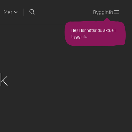
Sök
Bygginfo
Mer
Hej! Här hittar du aktuell
bygginfo.
k