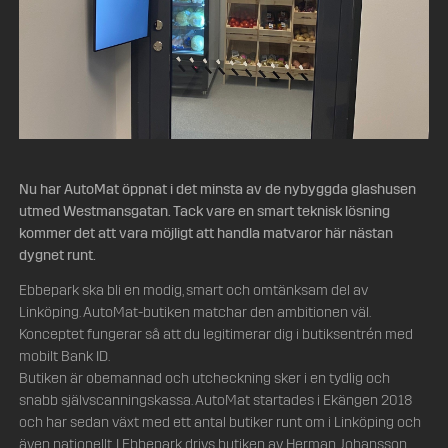
Nu har AutoMat öppnat i det minsta av de nybyggda glashusen
utmed Westmansgatan. Tack vare en smart teknisk lösning
kommer det att vara möjligt att handla matvaror här nästan
dygnet runt.
Ebbepark ska bli en modig, smart och omtänksam del av
Linköping. AutoMat-butiken matchar den ambitionen väl.
Konceptet fungerar så att du legitimerar dig i butiksentrén med
mobilt Bank ID.
Butiken är obemannad och utcheckning sker i en tydlig och
snabb självscanningskassa. AutoMat startades i Ekängen 2018
och har sedan växt med ett antal butiker runt om i Linköping och
även nationellt. I Ebbepark drivs butiken av Herman Johansson