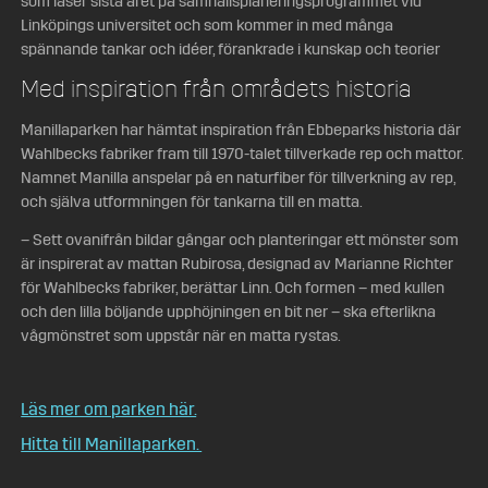
som läser sista året på samhällsplaneringsprogrammet vid
Linköpings universitet och som kommer in med många
spännande tankar och idéer, förankrade i kunskap och teorier
Med inspiration från områdets historia
Manillaparken har hämtat inspiration från Ebbeparks historia där
Wahlbecks fabriker fram till 1970-talet tillverkade rep och mattor.
Namnet Manilla anspelar på en naturfiber för tillverkning av rep,
och själva utformningen för tankarna till en matta.
– Sett ovanifrån bildar gångar och planteringar ett mönster som
är inspirerat av mattan Rubirosa, designad av Marianne Richter
för Wahlbecks fabriker, berättar Linn. Och formen – med kullen
och den lilla böljande upphöjningen en bit ner – ska efterlikna
vågmönstret som uppstår när en matta rystas.
Läs mer om parken här.
Hitta till Manillaparken.